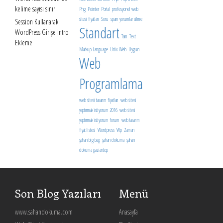
kelime sayısı sınırı
Png
Pointer
Portal
profesyonel web
sitesi fiyatları
Soru
spam yorumlar silme
Session Kullanarak
Standart
WordPress Girişe Intro
Tam
Text
Ekleme
Markup Language
Unix Web
Uygun
Web
Programlama
web sitesi tasarım fiyatları
web sitesi
yaptırmak istiyorum 2016
web sitesi
yaptırmak istiyorum forum
web tasarım
fiyat listesi
Wordpress
Wp
Zaman
şahan big bag
şahan dokuma
şahan
dokuma gaziantep
Son Blog Yazıları
Menü
www.sahandokuma.com
Anasayfa