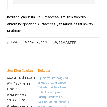
kodlarını yapıştırın. ve
.htaccess ismi ile kaydedip
anadizine gönderin. ( .htaccess yazımında başki noktayı
unutmayın. )
9 Ağustos, 20:31
BLOG
WEBMASTER
Son Blog Yazıları
Etiketler
www.sahandokuma.com
Bilgi
css cursor
Cursor Property
Cursor
Url
Cuteftp
Div Class
en ucuz web
Web Sitesi Yaptırmak
sitesi fiyatları
Etiket
Gezgin
Header
İstiyorum
Location
Htaccess
Img
Index Php
WordPress Spam
Index Php3
internet sitesi kurma
Yorumları Silme
fiyatları
Ismi
Kabul
Kod
Macintosh Pc
WordPress etiketlerde
Ms Access
Ok Time
Php
Php Index