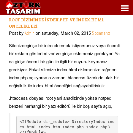
ROOT DIZININDE INDEX.PHP VE INDEX.HTML
ÖNCELIKLERI
Post by
on saturday, March 02, 2015
Admin
5 comments
Sitenizdegirişe bir intro eklemek istiyorsunuz veya önemli
bir reklam gösterimi var ve girişe eklemeniz gerekiyor. Ya
da girişe önemli bir gün ile ilgili bir duyuru koymanız
gerekiyor. Fakat sitenize index.html eklemenize rağmen
index.php açılıyorsa o zaman .htaccess üzerinde ufak bir
değişiklik ile index.html önceliğini sağlayabilirisiniz.
.htaccess dosyası root yani anadizinde yoksa notped
benzeri herhangi bir yazı editörü ile bir boş sayfa açıp,
<IfModule dir_module> DirectoryIndex ind
ex.html index.htm index.php index.php3 
</IfModule> 