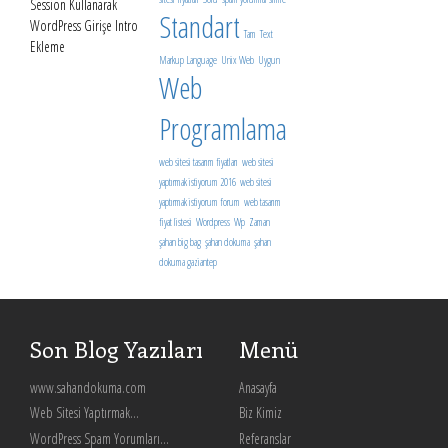
Session Kullanarak
Standart
WordPress Girişe Intro
Tam
Text
Ekleme
Markup Language
Unix Web
Uygun
Web
Programlama
web sitesi tasarım fiyatları
web sitesi
yaptırmak istiyorum 2016
web sitesi
yaptırmak istiyorum forum
web tasarım
fiyat listesi
Wordpress
Wp
Zaman
şahan big bag
şahan dokuma
şahan
dokuma gaziantep
Son Blog Yazıları
Menü
www.sahandokuma.com
Anasayfa
Web Sitesi Yaptırmak...
Biz Kimiz
WordPress Spam Yorumları...
Referanslar