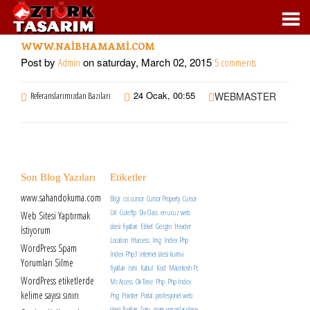
WWW.NAIBHAMAMI.COM
Post by
on saturday, March 02, 2015
Admin
5 comments
24 Ocak, 00:55
Referanslarımızdan Bazıları
WEBMASTER
Son Blog Yazıları
Etiketler
www.sahandokuma.com
Bilgi
css cursor
Cursor Property
Cursor
Url
Cuteftp
Div Class
en ucuz web
Web Sitesi Yaptırmak
sitesi fiyatları
Etiket
Gezgin
Header
İstiyorum
Location
Htaccess
Img
Index Php
WordPress Spam
Index Php3
internet sitesi kurma
Yorumları Silme
fiyatları
Ismi
Kabul
Kod
Macintosh Pc
WordPress etiketlerde
Ms Access
Ok Time
Php
Php Index
kelime sayısı sınırı
Png
Pointer
Portal
profesyonel web
sitesi fiyatları
Soru
spam yorumlar silme